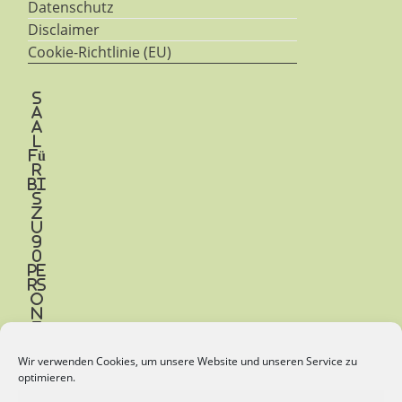
Datenschutz
Disclaimer
Cookie-Richtlinie (EU)
S
a
a
l
fü
r
bi
s
z
u
9
0
Pe
rs
o
n
e
n
Wir verwenden Cookies, um unsere Website und unseren Service zu
Be
optimieren.
t
re