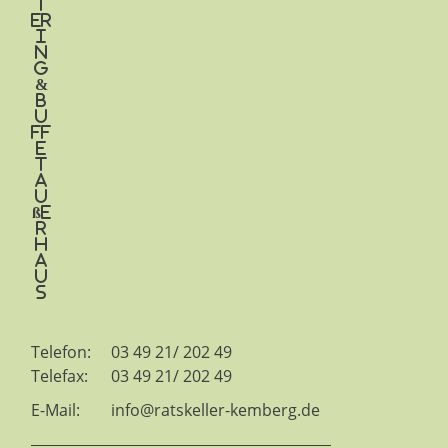
t
er
i
n
g
&
B
u
ff
e
t
a
u
ße
r
H
a
u
s
Telefon:
03 49 21/ 202 49
Telefax:
03 49 21/ 202 49
E-Mail:
info@ratskeller-kemberg.de