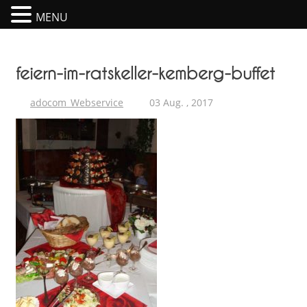
MENU
Skip
to
content
feiern-im-ratskeller-kemberg-buffet
adocom_Webservice
03 Aug. , 2017