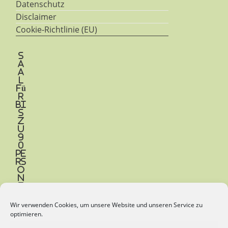
Datenschutz
Disclaimer
Cookie-Richtlinie (EU)
S
a
a
l
fü
r
bi
s
z
u
9
0
Pe
rs
o
n
e
n
Wir verwenden Cookies, um unsere Website und unseren Service zu
Be
optimieren.
t
re