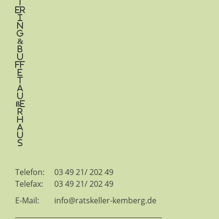
t
er
i
n
g
&
B
u
ff
e
t
a
u
ße
r
H
a
u
s
Telefon:
03 49 21/ 202 49
Telefax:
03 49 21/ 202 49
E-Mail:
info@ratskeller-kemberg.de