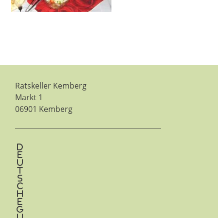
Ratskeller Kemberg
Markt 1
06901 Kemberg
d
e
u
t
s
c
h
e
g
u